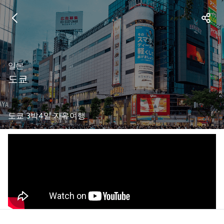
일본
도쿄
도쿄 3박4일 자유여행