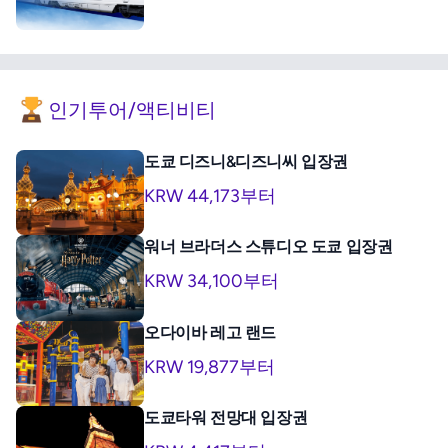
인기투어/액티비티
도쿄 디즈니&디즈니씨 입장권
KRW 44,173부터
워너 브라더스 스튜디오 도쿄 입장권
KRW 34,100부터
오다이바 레고 랜드
KRW 19,877부터
도쿄타워 전망대 입장권