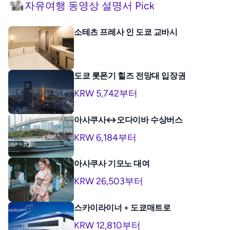
자유여행 동영상 설명서 Pick
소테츠 프레사 인 도쿄 교바시
도쿄 롯폰기 힐즈 전망대 입장권
KRW 5,742부터
아사쿠사↔오다이바 수상버스
KRW 6,184부터
아사쿠사 기모노 대여
KRW 26,503부터
스카이라이너 + 도쿄매트로
KRW 12,810부터