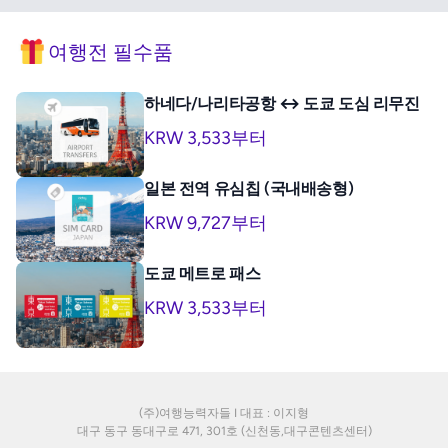
여행전 필수품
하네다/나리타공항 ↔ 도쿄 도심 리무진
KRW 3,533부터
일본 전역 유심칩 (국내배송형)
KRW 9,727부터
도쿄 메트로 패스
KRW 3,533부터
(주)여행능력자들 I 대표 : 이지형
대구 동구 동대구로 471, 301호 (신천동,대구콘텐츠센터)