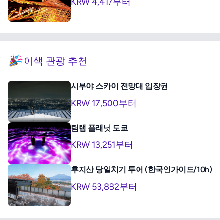
KRW 4,417부터
이색 관광 추천
시부야 스카이 전망대 입장권
KRW 17,500부터
팀랩 플래닛 도쿄
KRW 13,251부터
후지산 당일치기 투어 (한국인가이드/10h)
KRW 53,882부터