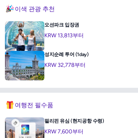
이색 관광 추천
오션파크 입장권
KRW 13,813부터
성지순례 투어 (1day)
KRW 32,778부터
여행전 필수품
필리핀 유심 (현지공항 수령)
KRW 7,600부터