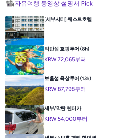
자유여행 동영상 설명서 Pick
[세부시티] 퀘스트호텔
막탄섬 호핑투어 (8h)
KRW 72,065부터
보홀섬 육상투어 (13h)
KRW 87,798부터
세부/막탄 렌터카
KRW 54,000부터
세부↔보홀 페리 할인권