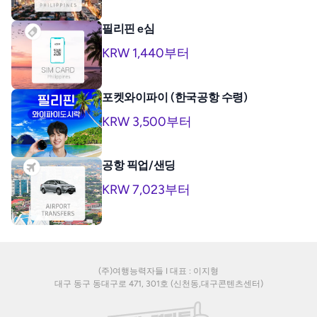
필리핀 e심
KRW 1,440부터
포켓와이파이 (한국공항 수령)
KRW 3,500부터
공항 픽업/샌딩
KRW 7,023부터
(주)여행능력자들 I 대표 : 이지형
대구 동구 동대구로 471, 301호 (신천동,대구콘텐츠센터)