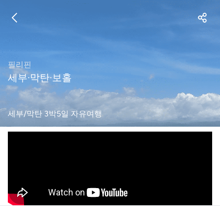
필리핀
세부·막탄·보홀
세부/막탄 3박5일 자유여행